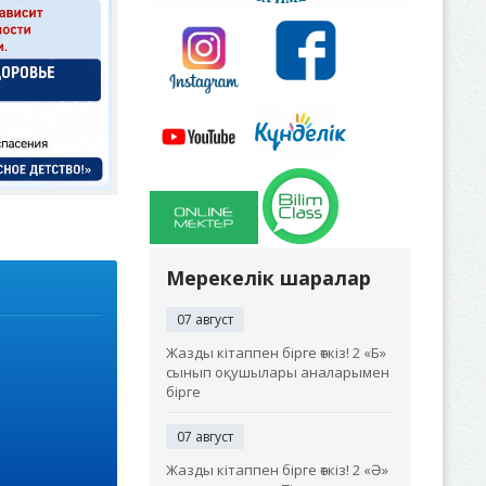
Мерекелік шаралар
07 август
Жазды кітаппен бірге өткіз! 2 «Б»
сынып оқушылары аналарымен
бірге
07 август
Жазды кітаппен бірге өткіз! 2 «Ә»