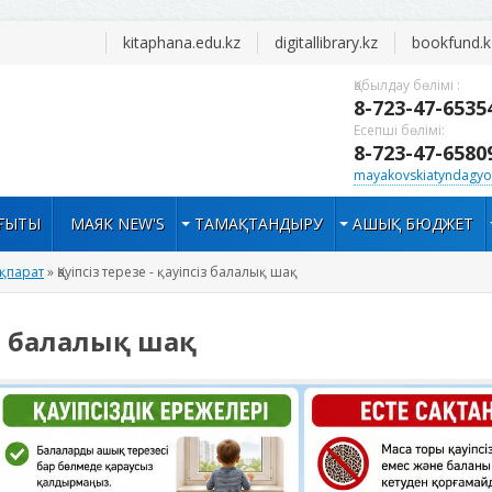
kitaphana.edu.kz
digitallibrary.kz
bookfund.k
Қабылдау бөлімі :
8-723-47-6535
Есепші бөлімі:
8-723-47-6580
mayakovskiatyndagyo
АҒЫТЫ
МАЯК NEW'S
ТАМАҚТАНДЫРУ
АШЫҚ БЮДЖЕТ
қпарат
» Қауіпсіз терезе - қауіпсіз балалық шақ
сіз балалық шақ