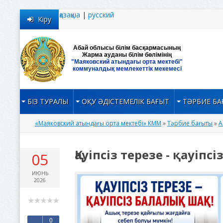
қазақша
|
руcский
Кіру
Абай облысы білім басқармасының
Жарма ауданы білім бөлімінің
"Маяковский атындағы орта мектебі"
коммуналдық мемлекеттік мекемесі
БІЗ ТУРАЛЫ
ОҚУ ӘДІСТЕМЕЛІК БАҒЫТ
ТӘРБИЕ Б
«Маяковский атындағы орта мектебі» КММ
»
Тәрбие бағыты
»
А
Қауіпсіз терезе - қауіп
05
ИЮНЬ
2026