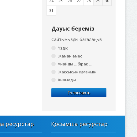
24
25
26
27
28
29
30
31
Дауыс береміз
Сайтымызды бағалаңыз
Үздік
Жаман емес
Ұнайды ... бірақ ...
Жақсысын көргенмін
Ұнамады
Голосовать
а ресурстар
Қосымша ресурстар