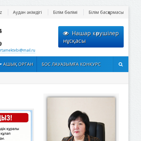
z
Аудан әкімдігі
Білім бөлімі
Білім басқармасы
4
Нашар көрушілер
нұсқасы
9
rtamektebi@mail.ru
АШЫҚ ОРГАН
БОС ЛАУАЗЫМҒА КОНКУРС