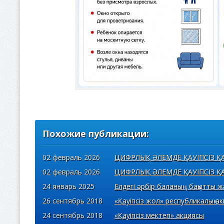
Похожие публикации:
02 февраль 2026
ЦИФРЛЫҚ ӘЛЕМДЕ ҚАУІПСІЗ Қ
02 февраль 2026
ЦИФРЛЫҚ ӘЛЕМДЕ ҚАУІПСІЗ Қ
24 январь 2025
Елдегі әрбір баланың бақытты жә
26 сентябрь 2018
«Қауіпсіз жол» республикалық а
24 сентябрь 2018
«Қауіпсіз мектеп» акциясы