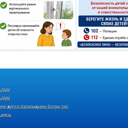
АДАМ
АДАМ
не қауіпсіз балалық шағы болуы тиіс
кциясы