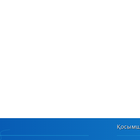
Қосымш