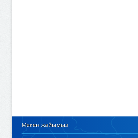
Мекен жайымыз